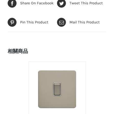
光
Share On Facebook
Tweet This Product
指
示
Pin This Product
Mail This Product
數
量
相關商品