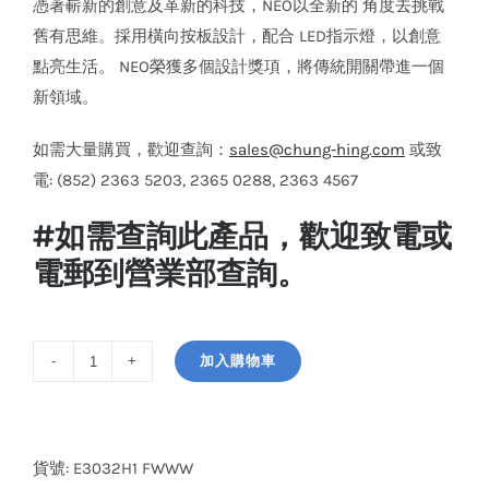
憑著嶄新的創意及革新的科技，NEO以全新的 角度去挑戰
舊有思維。採用橫向按板設計，配合 LED指示燈，以創意
點亮生活。 NEO榮獲多個設計獎項，將傳統開關帶進一個
新領域。
如需大量購買，歡迎查詢：
sales@chung-hing.com
或致
電: (852) 2363 5203, 2365 0288, 2363 4567
#如需查詢此產品，歡迎致電或
電郵到營業部查詢。
加入購物車
施
耐
德
電
貨號:
E3032H1 FWWW