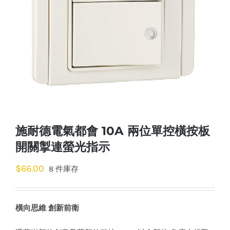
施耐德電氣都會 10A 兩位單控橫按板
開關掣連螢光指示
$
66.00
8 件庫存
橫向思維 創新前衛