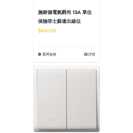
施耐德電氣爵尚 13A 單位
保險菲士蘇連出線位
$
641.00
選擇規格
詳情