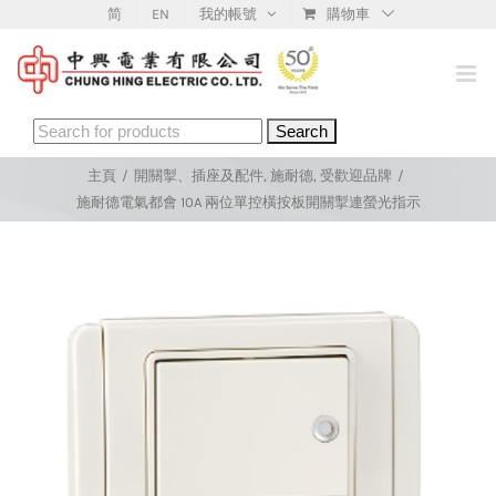
Skip
简
EN
我的帳號
購物車
to
content
Search
for:
主頁
/
開關掣、插座及配件
,
施耐德
,
受歡迎品牌
/
施耐德電氣都會 10A 兩位單控橫按板開關掣連螢光指示