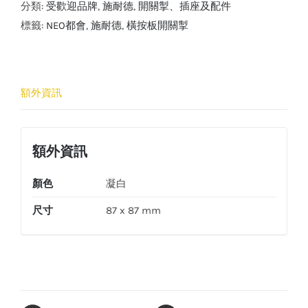
氣
分類:
受歡迎品牌
,
施耐德
,
開關掣、插座及配件
都
標籤:
NEO都會
,
施耐德
,
橫按板開關掣
會
10A
兩
額外資訊
位
單
控
額外資訊
橫
按
顏色
凝白
板
尺寸
87 x 87 mm
開
關
掣
連
螢