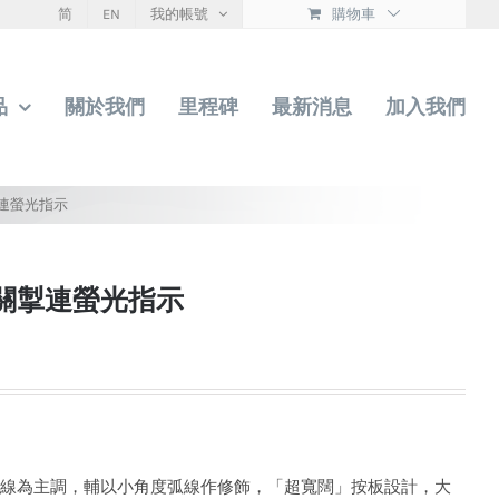
简
EN
我的帳號
購物車
品
關於我們
里程碑
最新消息
加入我們
掣連螢光指示
開關掣連螢光指示
朗的直線為主調，輔以小角度弧線作修飾，「超寬闊」按板設計，大