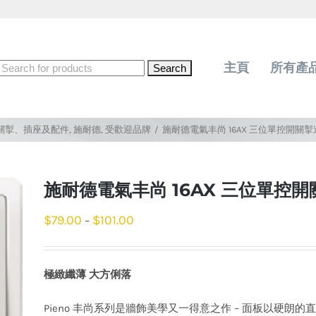
Search
主頁
所有產
for:
關掣、插座及配件
,
施耐德
,
受歡迎品牌
/
施耐德電氣丰尚 16AX 三位單控開關
施耐德電氣丰尚 16AX 三位單控
$
79.00
$
101.00
–
極緻纖薄 大方俐落
Pieno 丰尚系列是牆飾美學又一得意之作 – 面板以硬