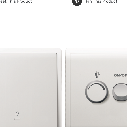
eet This Product
Pin This Product
數
量