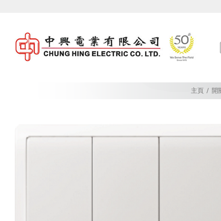
Skip
to
content
主頁
/
開