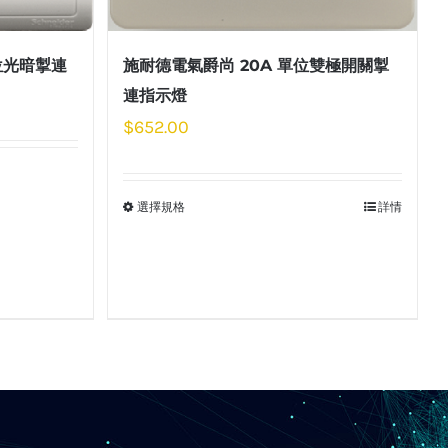
位光暗掣連
施耐德電氣爵尚 20A 單位雙極開關掣
連指示燈
$
652.00
選擇規格
詳情