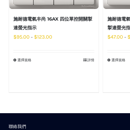
施耐德電氣丰尚 16AX 四位單控開關掣
施耐德電氣
連螢光指示
掣連螢光
$
95.00
$
123.00
$
47.00
–
–
選擇規格
詳情
選擇規格
聯絡我們