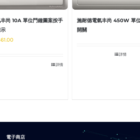
丰尚 10A 單位門鐘圖案按手
施耐德電氣丰尚 450W 單
指示
開關
$
61.00
詳情
詳情
電子商店