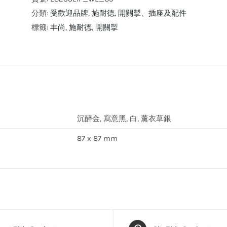
氣
分類:
受歡迎品牌
,
施耐德
,
開關掣、插座及配件
丰
標籤:
丰尚
,
施耐德
,
開關掣
尚
16AX
三
位
單
控
沉醉金, 寫意黑, 白, 薰衣草銀
開
87 x 87 mm
關
掣
連
螢
光
指
示