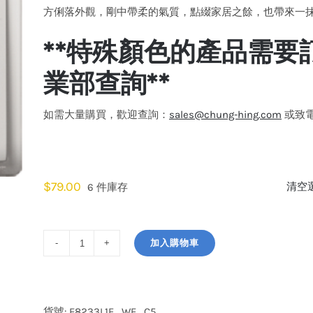
方俐落外觀，剛中帶柔的氣質，點綴家居之餘，也帶來一
**特殊顏色的產品需要
業部查詢**
如需大量購買，歡迎查詢：
sales@chung-hing.com
或致電: 
顏色
$
79.00
清空
6 件庫存
加入購物車
施
耐
德
電
貨號:
E8233L1F_WE_C5