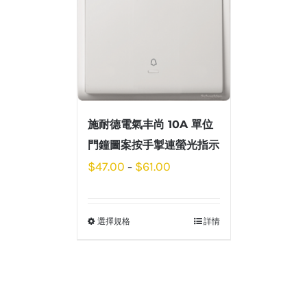
施耐德電氣丰尚 10A 單位
門鐘圖案按手掣連螢光指示
$
47.00
$
61.00
–
選擇規格
詳情