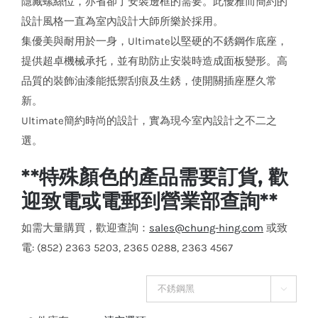
隱藏螺絲位，亦省卻了安裝邊框的需要。此優雅而簡約的
設計風格一直為室內設計大師所樂於採用。
集優美與耐用於一身，Ultimate以堅硬的不銹鋼作底座，
提供超卓機械承托，並有助防止安裝時造成面板變形。高
品質的裝飾油漆能抵禦刮痕及生銹，使開關插座歷久常
新。
Ultimate簡約時尚的設計，實為現今室內設計之不二之
選。
**特殊顏色的產品需要訂貨, 歡
迎致電或電郵到營業部查詢**
如需大量購買，歡迎查詢：
sales@chung-hing.com
或致
電: (852) 2363 5203, 2365 0288, 2363 4567
顏色
