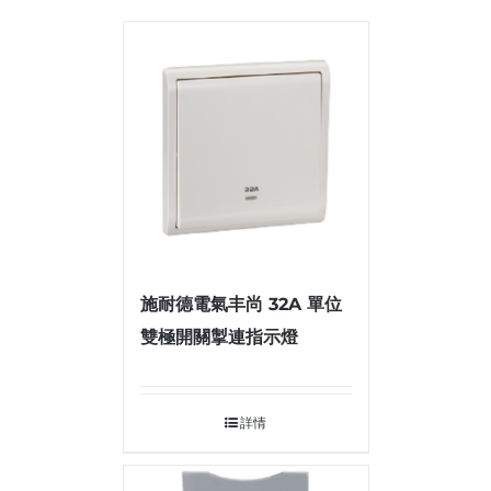
施耐德電氣丰尚 32A 單位
雙極開關掣連指示燈
詳情