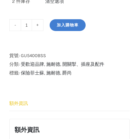
2 件庫存
清空選項
加入購物車
施
耐
德
電
貨號:
GU5400BSS
氣
分類:
受歡迎品牌
,
施耐德
,
開關掣、插座及配件
爵
標籤:
保險菲士蘇
,
施耐德
,
爵尚
尚
13A
單
額外資訊
位
保
險
額外資訊
菲