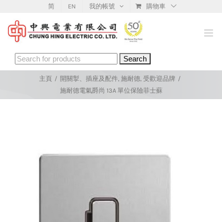
Skip
简
EN
我的帳號
購物車
to
content
Search
for:
主頁
/
開關掣、插座及配件
,
施耐德
,
受歡迎品牌
/
施耐德電氣爵尚 13A 單位保險菲士蘇