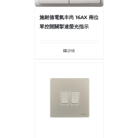
施耐德電氣丰尚 16AX 兩位
單控開關掣連螢光指示
詳情