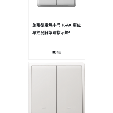
施耐德電氣丰尚 16AX 兩位
單控開關掣連指示燈*
詳情