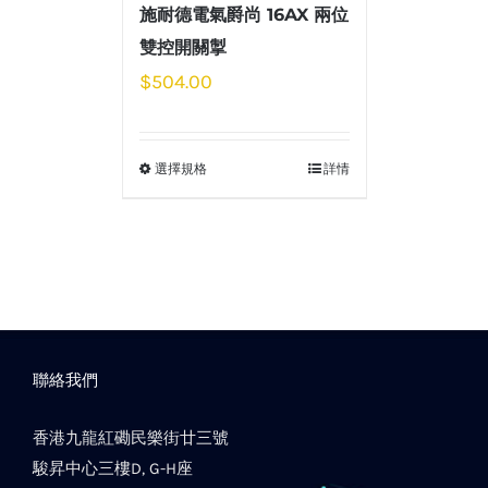
施耐德電氣爵尚 16AX 兩位
雙控開關掣
$
504.00
選擇規格
詳情
聯絡我們
香港九龍紅磡民樂街廿三號
駿昇中心三樓D, G-H座