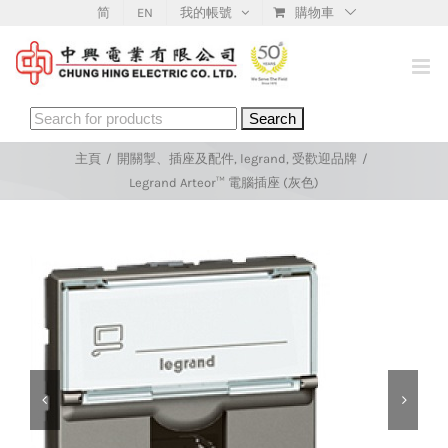
Skip
简
EN
我的帳號
購物車
to
content
Search
for:
主頁
/
開關掣、插座及配件
,
legrand
,
受歡迎品牌
/
Legrand Arteor™ 電腦插座 (灰色)

