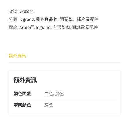
電
腦
貨號:
5728 14
插
分類:
legrand
,
受歡迎品牌
,
開關掣、插座及配件
座
標籤:
Arteor™
,
legrand
,
方形掣肉
,
通訊電器配件
(灰
色)
數
額外資訊
量
額外資訊
顏色面蓋
白色, 黑色
掣肉顏色
灰色