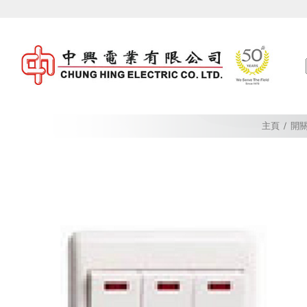
Skip
to
content
主頁
/
開