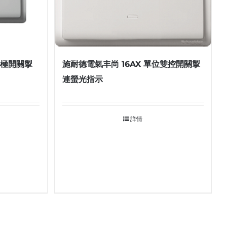
雙極開關掣
施耐德電氣丰尚 16AX 單位雙控開關掣
連螢光指示
詳情