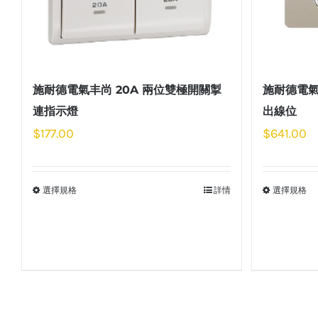
施耐德電氣丰尚 20A 兩位雙極開關掣
施耐德電氣
連指示燈
出線位
$
177.00
$
641.00
選擇規格
詳情
選擇規格