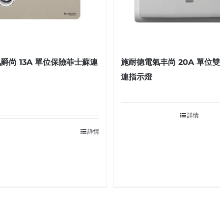
爵尚 13A 單位保險菲士蘇連
施耐德電氣丰尚 20A 單位
連指示燈
詳情
詳情