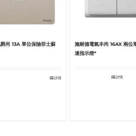
爵尚 13A 單位保險菲士蘇
施耐德電氣丰尚 16AX 兩
連指示燈*
詳情
詳情