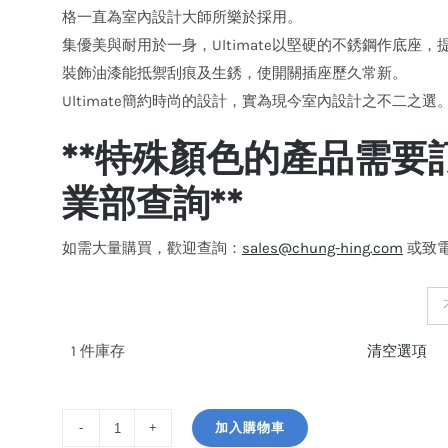
格一直為室內設計大師所樂於採用。
集優美與耐用於一身，Ultimate以堅硬的不銹鋼作底
裝飾油漆能抵禦刮痕及生銹，使開關插座歷久常新。
Ultimate簡約時尚的設計，實為現今室內設計之不二之選
**特殊顏色的產品需要
業部查詢**
如需大量購買，歡迎查詢：
sales@chung-hing.com
或致電: 
顏色
1 件庫存
清空選項
加入購物車
施