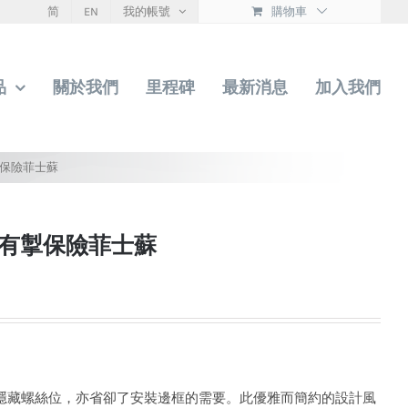
简
EN
我的帳號
購物車
品
關於我們
里程碑
最新消息
加入我們
掣保險菲士蘇
關有掣保險菲士蘇
妙地隱藏螺絲位，亦省卻了安裝邊框的需要。此優雅而簡約的設計風