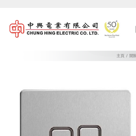
Skip
to
content
主頁
/
開