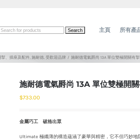
Search
主頁
所有產
for:
關掣、插座及配件
,
施耐德
,
受歡迎品牌
/
施耐德電氣爵尚 13A 單位雙極開關有
施耐德電氣爵尚 13A 單位雙極開
$
733.00
金屬巧工 破格出眾
Ultimate 極纖薄的構造蘊涵了豪華與精密，它不但巧