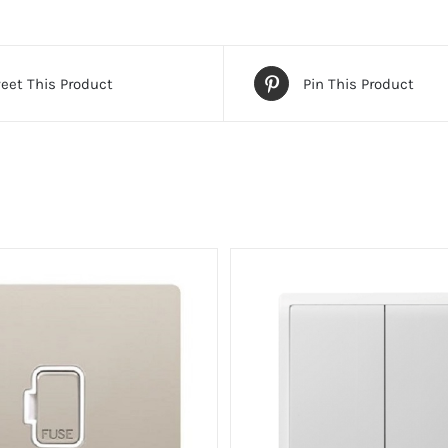
險
菲
士
eet This Product
Pin This Product
蘇
數
量