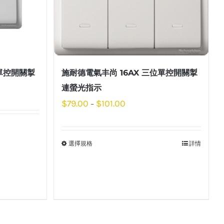
位單控開關掣
施耐德電氣丰尚 16AX 三位單控開關掣
連螢光指示
$
79.00
$
101.00
–
選擇規格
詳情