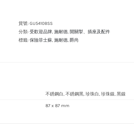
耐
德
電
貨號:
GU5410BSS
氣
分類:
受歡迎品牌
,
施耐德
,
開關掣、插座及配件
爵
標籤:
保險菲士蘇
,
施耐德
,
爵尚
尚
13A
單
位
雙
極
不銹鋼白, 不銹鋼黑, 珍珠白, 珍珠鎳, 黑鎳
開
87 x 87 mm
關
有
掣
保