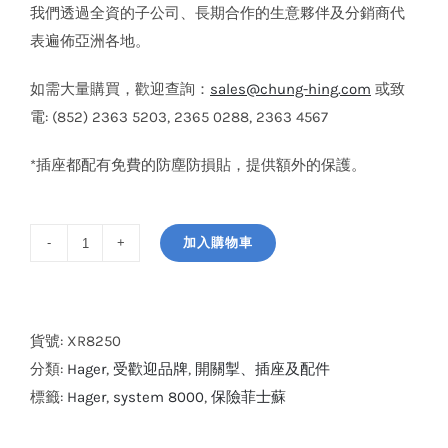
我們透過全資的子公司、長期合作的生意夥伴及分銷商代
表遍佈亞洲各地。
如需大量購買，歡迎查詢：
sales@chung-hing.com
或致
電: (852) 2363 5203, 2365 0288, 2363 4567
*插座都配有免費的防塵防損貼，提供額外的保護。
加入購物車
Hager
system
8000
25A
貨號:
XR8250
接
分類:
Hager
,
受歡迎品牌
,
開關掣、插座及配件
線
標籤:
Hager
,
system 8000
,
保險菲士蘇
蘇