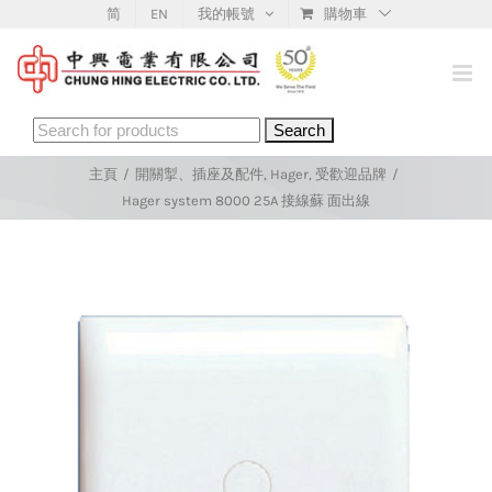
Skip
简
EN
我的帳號
購物車
to
content
Search
for:
主頁
/
開關掣、插座及配件
,
Hager
,
受歡迎品牌
/
Hager system 8000 25A 接線蘇 面出線