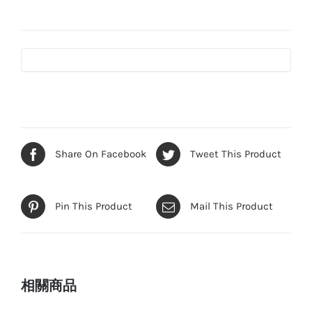
面
出
線
數
量
Share On Facebook
Tweet This Product
Pin This Product
Mail This Product
相關商品