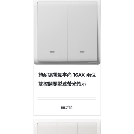
施耐德電氣丰尚 16AX 兩位
雙控開關掣連螢光指示
詳情