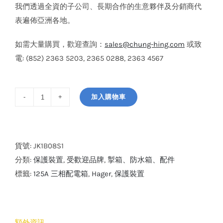
我們透過全資的子公司、長期合作的生意夥伴及分銷商代
表遍佈亞洲各地。
如需大量購買，歡迎查詢：
sales@chung-hing.com
或致
電: (852) 2363 5203, 2365 0288, 2363 4567
加入購物車
Hager
8
位
三
貨號:
JK1B08S1
相
分類:
保護裝置
,
受歡迎品牌
,
掣箱、防水箱、配件
配
標籤:
125A 三相配電箱
,
Hager
,
保護裝置
電
箱
有
額外資訊