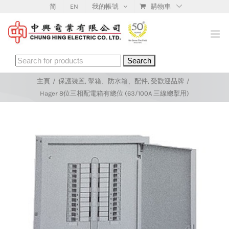
Skip
简
EN
我的帳號
購物車
to
content
Search
for:
主頁
/
保護裝置
,
掣箱、防水箱、配件
,
受歡迎品牌
/
Hager 8位三相配電箱有總位 (63/100A 三線總掣用)