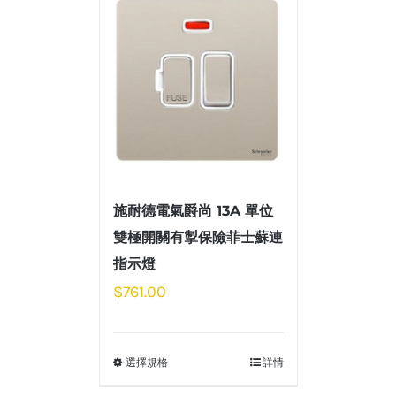
施耐德電氣爵尚 13A 單位
雙極開關有掣保險菲士蘇連
指示燈
$
761.00
選擇規格
詳情