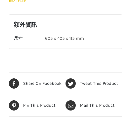
總
位
(63/100A
額外資訊
三
線
尺寸
605 x 405 x 115 mm
總
掣
用)
數
量
Share On Facebook
Tweet This Product
Pin This Product
Mail This Product