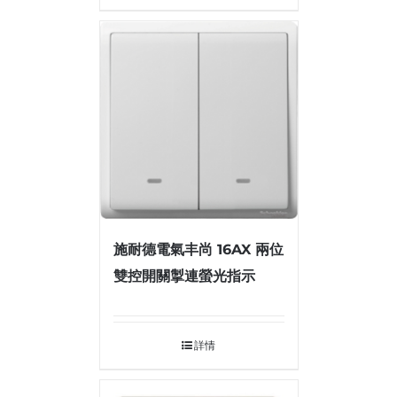
施耐德電氣丰尚 16AX 兩位
雙控開關掣連螢光指示
詳情