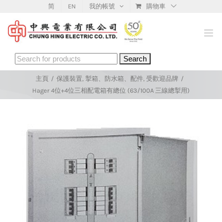
Skip
简
EN
我的帳號
購物車
to
content
Search
for:
主頁
/
保護裝置
,
掣箱、防水箱、配件
,
受歡迎品牌
/
Hager 4位+4位三相配電箱有總位 (63/100A 三線總掣用)