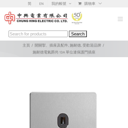
Skip
简
EN
我的帳號
購物車
to
content
Search
for:
主頁
/
開關掣、插座及配件
,
施耐德
,
受歡迎品牌
/
施耐德電氣爵尚 13A 單位連保護門插座