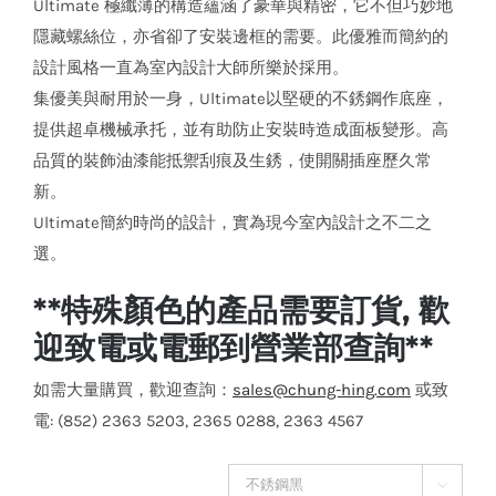
Ultimate 極纖薄的構造蘊涵了豪華與精密，它不但巧妙地
隱藏螺絲位，亦省卻了安裝邊框的需要。此優雅而簡約的
設計風格一直為室內設計大師所樂於採用。
集優美與耐用於一身，Ultimate以堅硬的不銹鋼作底座，
提供超卓機械承托，並有助防止安裝時造成面板變形。高
品質的裝飾油漆能抵禦刮痕及生銹，使開關插座歷久常
新。
Ultimate簡約時尚的設計，實為現今室內設計之不二之
選。
**特殊顏色的產品需要訂貨, 歡
迎致電或電郵到營業部查詢**
如需大量購買，歡迎查詢：
sales@chung-hing.com
或致
電: (852) 2363 5203, 2365 0288, 2363 4567
顏色
