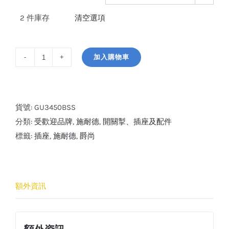
2 件庫存
清空選項
加入購物車
施
耐
德
電
貨號:
GU3450BSS
氣
分類:
受歡迎品牌
,
施耐德
,
開關掣、插座及配件
爵
標籤:
插座
,
施耐德
,
爵尚
尚
13A
單
額外資訊
位
連
保