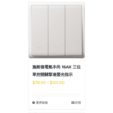
施耐德電氣丰尚 16AX 三位
單控開關掣連螢光指示
$
79.00
$
101.00
–
選擇規格
詳情