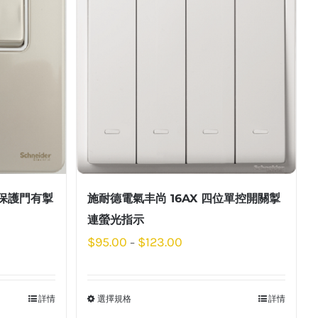
連保護門有掣
施耐德電氣丰尚 16AX 四位單控開關掣
連螢光指示
$
95.00
$
123.00
–
詳情
選擇規格
詳情