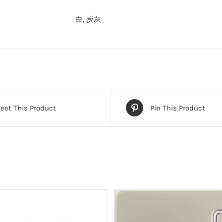
量
白, 炭灰
eet This Product
Pin This Product