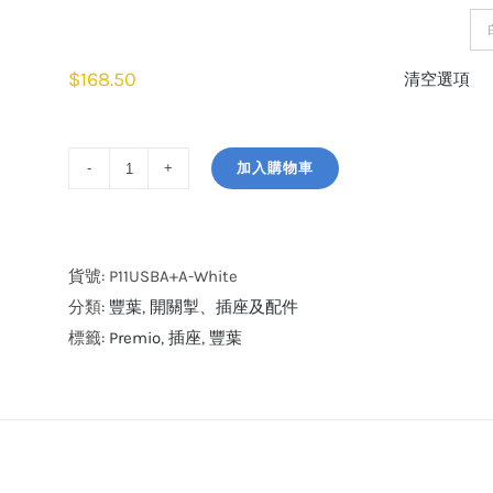
顏色
$
168.50
清空選項
加入購物車
豐
葉
Premio
13A
貨號:
P11USBA+A-White
插
分類:
豐葉
,
開關掣、插座及配件
座
標籤:
Premio
,
插座
,
豐葉
連
2.6A
USB
A+A
數