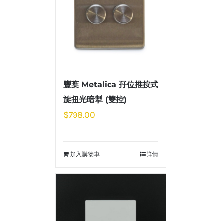
豐葉 Metalica 孖位推按式
旋扭光暗掣 (雙控)
$
798.00
加入購物車
詳情