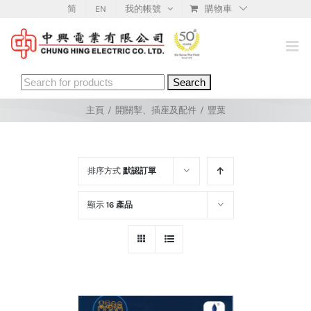
Skip
简
EN
我的帳號
購物車
to
content
Search
for:
主頁
/
開關掣、插座及配件
/
豐葉
排序方式
默認訂單
顯示
16 產品