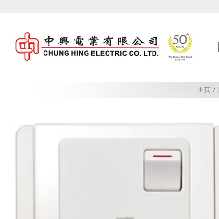
Skip
to
content
主頁
/