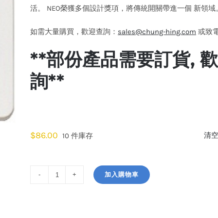
活。 NEO榮獲多個設計獎項，將傳統開關帶進一個 新領域
如需大量購買，歡迎查詢：
sales@chung-hing.com
或致電: 
**部份產品需要訂貨,
詢**
顏色
$
86.00
清
10 件庫存
加入購物車
施
耐
德