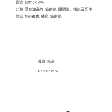
電
貨號:
E3015R WW
氣
分類:
受歡迎品牌
,
施耐德
,
開關掣、插座及配件
都
標籤:
NEO都會
,
插座
,
施耐德
會
13A
單
位
連
保
凝白, 銀灰
護
87 x 87 mm
門
有
掣
插
座
數