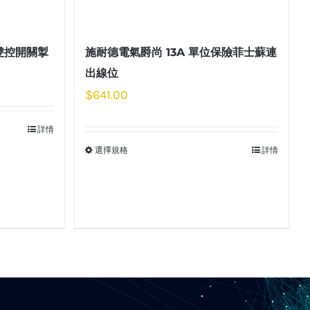
位雙控開關掣
施耐德電氣爵尚 13A 單位保險菲士蘇連
出線位
$
641.00
詳情
選擇規格
詳情