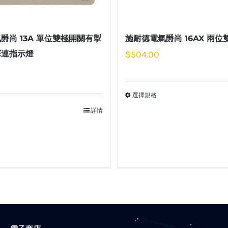
爵尚 13A 單位雙極開關有掣
施耐德電氣爵尚 16AX 兩
蘇連指示燈
$
504.00
選擇規格
詳情