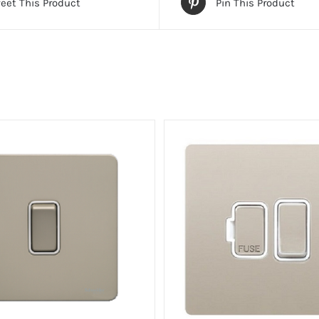
eet This Product
Pin This Product
數
量