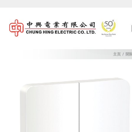
Skip
to
content
主頁
/
開