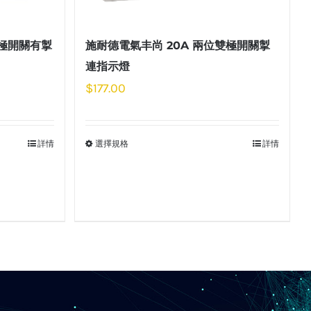
雙極開關有掣
施耐德電氣丰尚 20A 兩位雙極開關掣
連指示燈
$
177.00
詳情
選擇規格
詳情