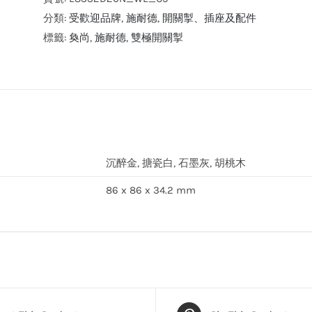
氣
分類:
受歡迎品牌
,
施耐德
,
開關掣、插座及配件
奐
標籤:
奐尚
,
施耐德
,
雙極開關掣
尚
20A
兩
位
雙
極
沉醉金, 搪瓷白, 石墨灰, 胡桃木
開
86 x 86 x 34.2 mm
關
掣
連
LED
指
示
燈