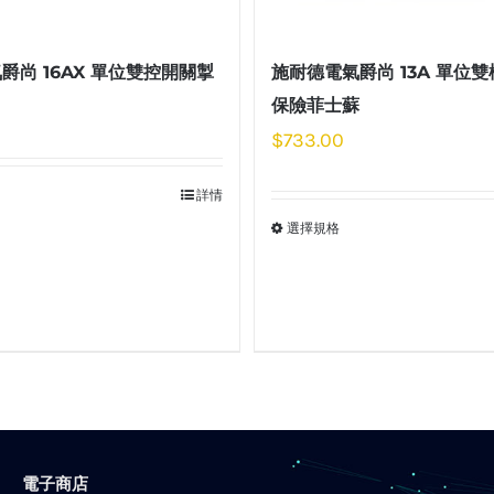
爵尚 16AX 單位雙控開關掣
施耐德電氣爵尚 13A 單位
保險菲士蘇
$
733.00
詳情
選擇規格
電子商店