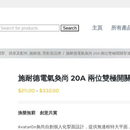
Search
主頁
所有產
for:
關掣、插座及配件
,
施耐德
,
受歡迎品牌
/
施耐德電氣奐尚 20A 兩位雙極開關掣連
施耐德電氣奐尚 20A 兩位雙極開
$
211.00
$
332.00
–
換樂無窮 創意共賞
AvatarOn奐尚自創個人化掣面設計，提供無邊框特大