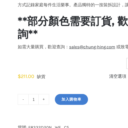
方式記錄家庭每件生活樂事。產品獨特的一按裝拆設計，
**部分顏色需要訂貨,
詢**
如需大量購買，歡迎查詢：
sales@chung-hing.com
或致電: 
顏色
$
211.00
清空選項
缺貨
加入購物車
施
耐
德
電
貨號:
E8332D20N_WE_C5