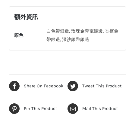
插
座
額外資訊
連
兩
白色帶銀邊, 玫瑰金帶電鍍邊, 香檳金
顏色
個
帶銀邊, 深沙銀帶銀邊
USB
充
電
器
數
Share On Facebook
Tweet This Product
量
Pin This Product
Mail This Product