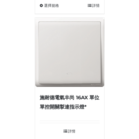
選擇規格
詳情
施耐德電氣丰尚 16AX 單位
單控開關掣連指示燈*
詳情