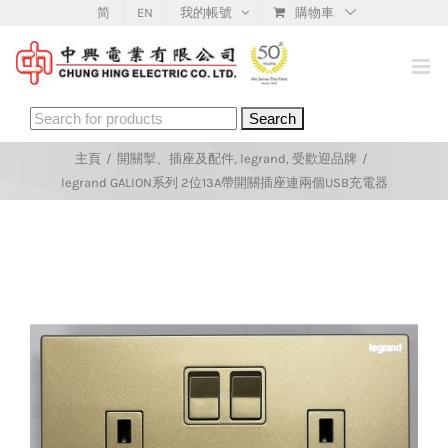
Skip
简
EN
我的帳號
購物車
to
content
Search
for:
主頁
/
開關掣、插座及配件
,
legrand
,
受歡迎品牌
/
legrand GALION系列 2位13A帶開關插座連兩個USB充電器