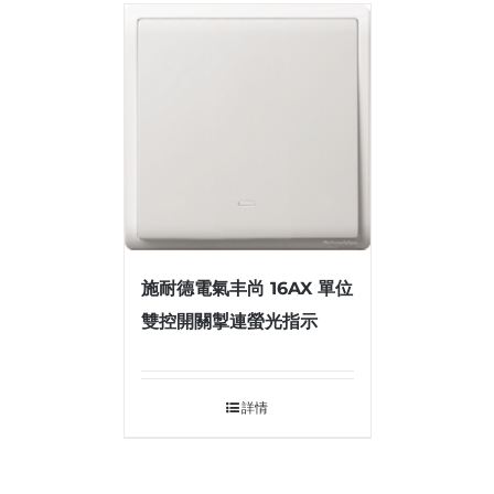
施耐德電氣丰尚 16AX 單位
雙控開關掣連螢光指示
詳情