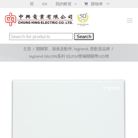
Skip
简
EN
我的帳號
購物車
to
content
Search
for:
主頁
/
開關掣、插座及配件
,
legrand
,
受歡迎品牌
/
legrand GALION系列 1位20A雙極開關帶LED燈