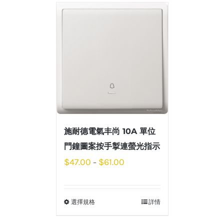
施耐德電氣丰尚 10A 單位
門鐘圖案按手掣連螢光指示
$
47.00
$
61.00
–
選擇規格
詳情