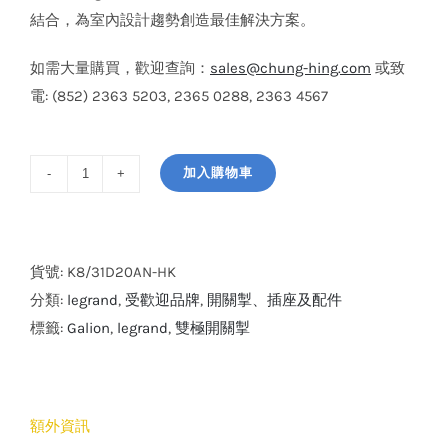
結合，為室內設計趨勢創造最佳解決方案。
如需大量購買，歡迎查詢：
sales@chung-hing.com
或致
電: (852) 2363 5203, 2365 0288, 2363 4567
加入購物車
legrand
GALION
系
列
貨號:
K8/31D20AN-HK
1
分類:
legrand
,
受歡迎品牌
,
開關掣、插座及配件
位
標籤:
Galion
,
legrand
,
雙極開關掣
20A
雙
極
額外資訊
開