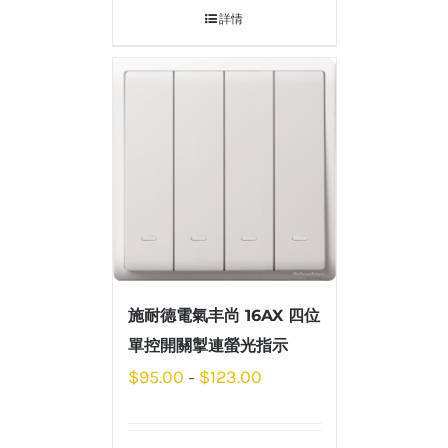
詳情
施耐德電氣丰尚 16AX 四位
單控開關掣連螢光指示
$
95.00
$
123.00
–