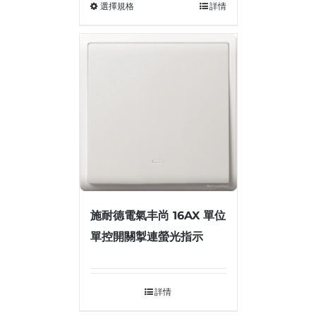
選擇規格
詳情
施耐德電氣丰尚 16AX 單位
單控開關掣連螢光指示
詳情