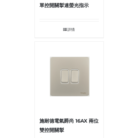
單控開關掣連螢光指示
詳情
施耐德電氣爵尚 16AX 兩位
雙控開關掣