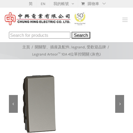
Skip
简
EN
我的帳號
購物車
to
content
Search
for:
主頁
/
開關掣、插座及配件
,
legrand
,
受歡迎品牌
/
Legrand Arteor™ 10A 4位單控開關 (灰色)

