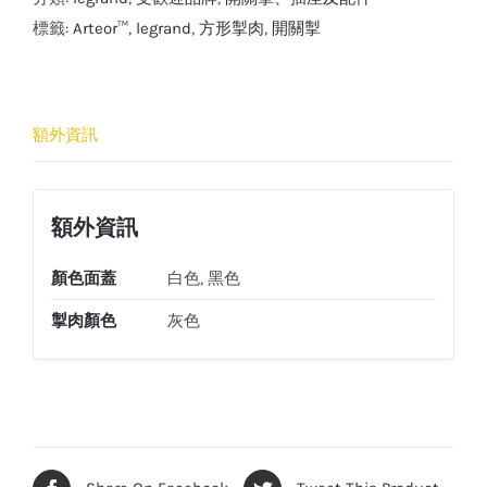
單
標籤:
Arteor™
,
legrand
,
方形掣肉
,
開關掣
控
開
關
額外資訊
(灰
色)
數
額外資訊
量
顏色面蓋
白色, 黑色
掣肉顏色
灰色