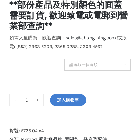
**部份產品及特別顏色的面蓋
需要訂貨, 歡迎致電或電郵到營
業部查詢**
如需大量購買，歡迎查詢：
sales@chung-hing.com
或致
電: (852) 2363 5203, 2365 0288, 2363 4567
顏色面蓋

加入購物車
Legrand
Arteor™
10A
4
貨號:
5725 04 x4
位
分類:
legrand
,
受歡迎品牌
,
開關掣、插座及配件