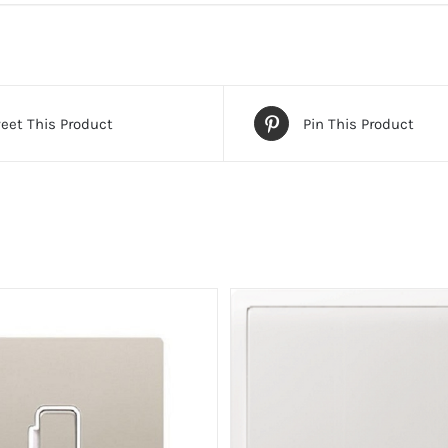
座
數
量
eet This Product
Pin This Product