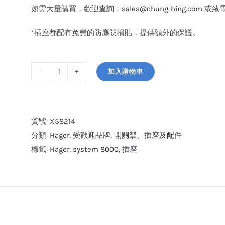
如需大量購買，歡迎查詢：
sales@chung-hing.com
或致電: 
*插座都配有免費的防塵防損貼，提供額外的保護。
加入購物車
Hager
system
8000
13A
貨號:
XS8214
孖
分類:
Hager
,
受歡迎品牌
,
開關掣、插座及配件
位
標籤:
Hager
,
system 8000
,
插座
單
控
有
掣
插