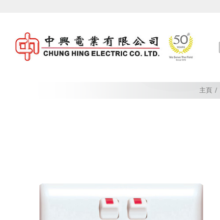
Skip
to
content
主頁
/