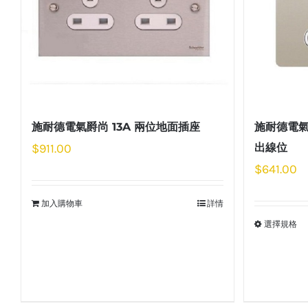
施耐德電氣爵尚 13A 兩位地面插座
施耐德電氣
$
911.00
出線位
$
641.00
加入購物車
詳情
選擇規格