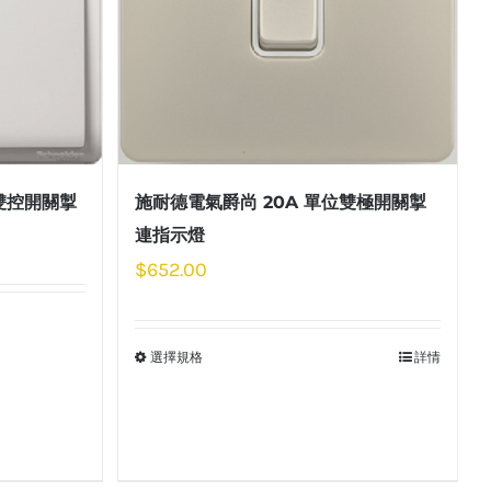
位雙控開關掣
施耐德電氣爵尚 20A 單位雙極開關掣
連指示燈
$
652.00
選擇規格
詳情