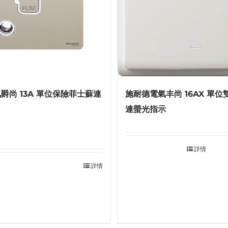
爵尚 13A 單位保險菲士蘇連
施耐德電氣丰尚 16AX 單
連螢光指示
詳情
詳情