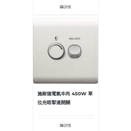
詳情
施耐德電氣丰尚 450W 單
位光暗掣連開關
詳情