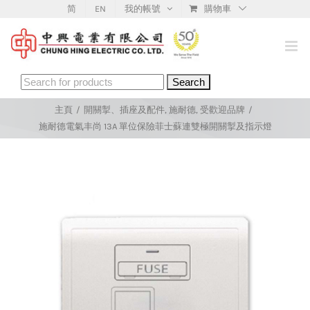
Skip
简
EN
我的帳號
購物車
to
content
Search
for:
主頁
/
開關掣、插座及配件
,
施耐德
,
受歡迎品牌
/
施耐德電氣丰尚 13A 單位保險菲士蘇連雙極開關掣及指示燈