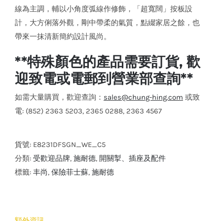
線為主調，輔以小角度弧線作修飾，「超寬闊」按板設
計，大方俐落外觀，剛中帶柔的氣質，點綴家居之餘，也
帶來一抹清新簡約設計風尚。
**特殊顏色的產品需要訂貨, 歡
迎致電或電郵到營業部查詢**
如需大量購買，歡迎查詢：
sales@chung-hing.com
或致
電: (852) 2363 5203, 2365 0288, 2363 4567
貨號:
E8231DFSGN_WE_C5
分類:
受歡迎品牌
,
施耐德
,
開關掣、插座及配件
標籤:
丰尚
,
保險菲士蘇
,
施耐德
額外資訊