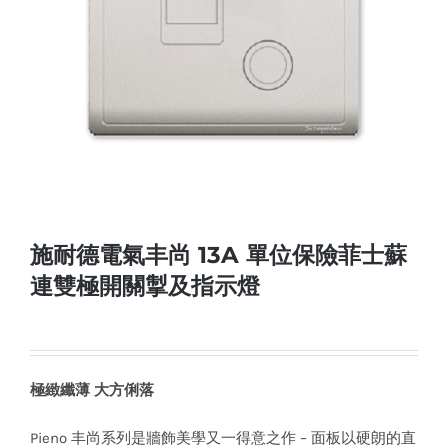
施耐德電氣丰尚 13A 單位保險菲士蘇
連雙極開關掣及指示燈
極緻纖薄 大方俐落
Pieno 丰尚系列是牆飾美學又一得意之作 – 面板以硬朗的直