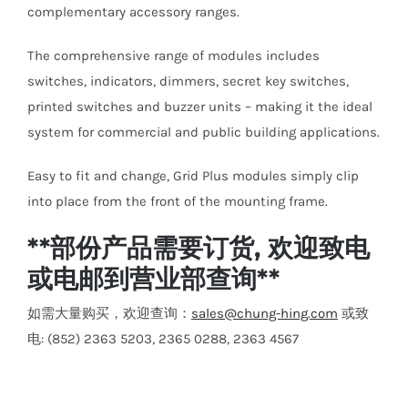
complementary accessory ranges.
The comprehensive range of modules includes
switches, indicators, dimmers, secret key switches,
printed switches and buzzer units – making it the ideal
system for commercial and public building applications.
Easy to fit and change, Grid Plus modules simply clip
into place from the front of the mounting frame.​
**部份产品需要订货, 欢迎致电
或电邮到营业部查询**
如需大量购买，欢迎查询：
sales@chung-hing.com
或致
电: (852) 2363 5203, 2365 0288, 2363 4567