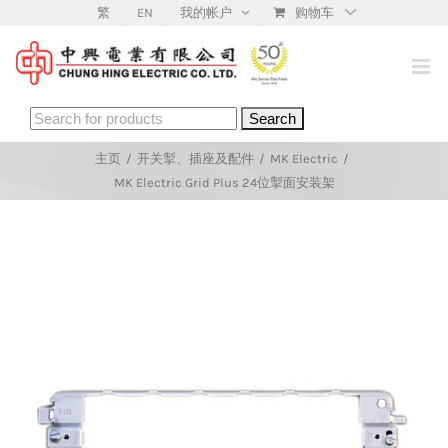
Skip
繁
EN
我的帐户
购物车
to
content
Search
for:
主页
/
开关掣、插座及配件
/
MK Electric
/
MK Electric Grid Plus 24位掣面安装架