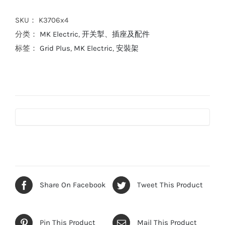
SKU：
K3706x4
分类：
MK Electric
,
开关掣、插座及配件
标签：
Grid Plus
,
MK Electric
,
安裝架
Share On Facebook
Tweet This Product
Pin This Product
Mail This Product