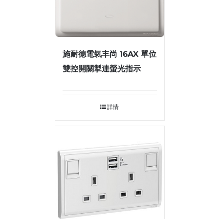
施耐德電氣丰尚 16AX 單位
雙控開關掣連螢光指示
詳情