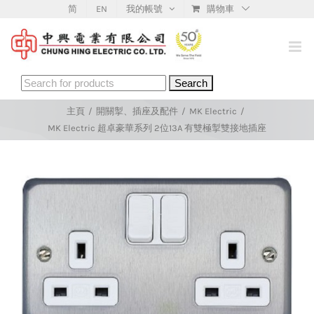
Skip
简
EN
我的帳號
購物車
to
content
Search
for:
主頁
/
開關掣、插座及配件
/
MK Electric
/
MK Electric 超卓豪華系列 2位13A 有雙極掣雙接地插座