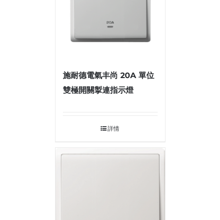
施耐德電氣丰尚 20A 單位
雙極開關掣連指示燈
詳情