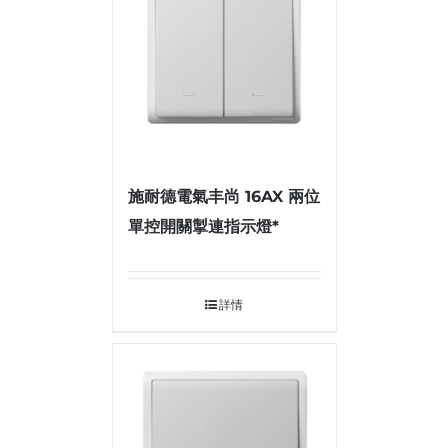
施耐德電氣丰尚 16AX 兩位
單控開關掣連指示燈*
詳情