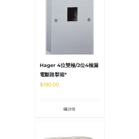
Hager 4位雙極/2位4極漏
電斷路掣箱*
$
190.00
詳情