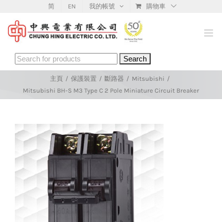
Skip
简
EN
我的帳號
購物車
to
content
Search
for:
主頁
/
保護裝置
/
斷路器
/
Mitsubishi
/
Mitsubishi BH-S M3 Type C 2 Pole Miniature Circuit Breaker