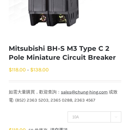
Mitsubishi BH-S M3 Type C 2
Pole Miniature Circuit Breaker
$
118.00
$
138.00
–
如需大量購買，歡迎查詢：
sales@chung-hing.com
或致
電: (852) 2363 5203, 2365 0288, 2363 4567
電流
