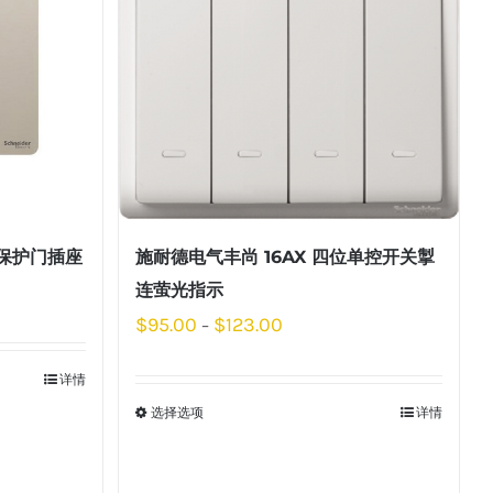
连保护门插座
施耐德电气丰尚 16AX 四位单控开关掣
连萤光指示
$
95.00
$
123.00
–
详情
选择选项
详情