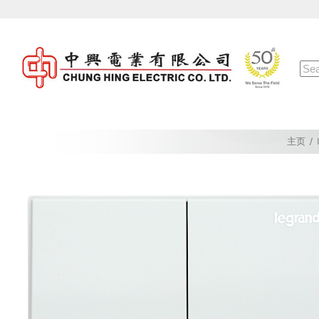
Skip
to
content
Sea
for:
主页
/