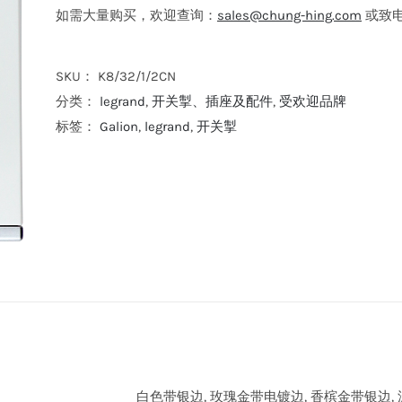
如需大量购买，欢迎查询：
sales@chung-hing.com
或致电: 
SKU：
K8/32/1/2CN
分类：
legrand
,
开关掣、插座及配件
,
受欢迎品牌
标签：
Galion
,
legrand
,
开关掣
白色带银边, 玫瑰金带电镀边, 香槟金带银边,