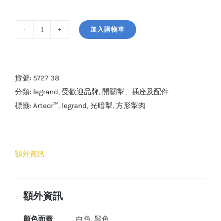
加入購物車
Legrand
Arteor™
0-
10V
貨號:
5727 38
輕
分類:
legrand
,
受歡迎品牌
,
開關掣、插座及配件
觸
標籤:
Arteor™
,
legrand
,
光暗掣
,
方形掣肉
式
調
光
額外資訊
開
關
(灰
額外資訊
色)
數
顏色面蓋
白色, 黑色