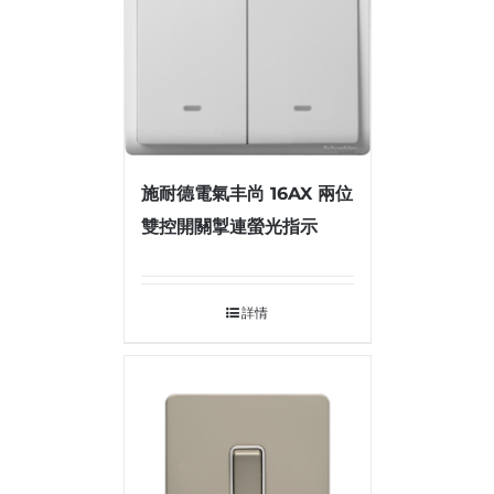
施耐德電氣丰尚 16AX 兩位
雙控開關掣連螢光指示
詳情