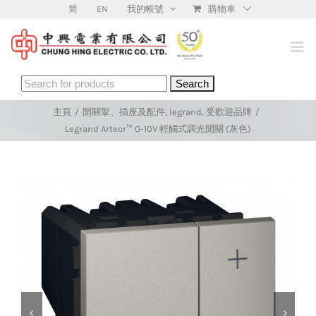
Skip
简
EN
我的帳號
購物車
to
content
Search
for:
主頁
/
開關掣、插座及配件
,
legrand
,
受歡迎品牌
/
Legrand Arteor™ 0-10V 輕觸式調光開關 (灰色)

