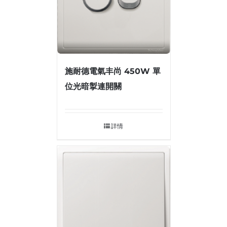
施耐德電氣丰尚 450W 單
位光暗掣連開關
詳情