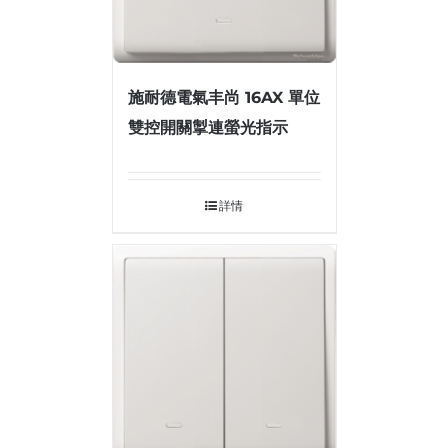
施耐德電氣丰尚 16AX 單位
雙控開關掣連螢光指示
詳情