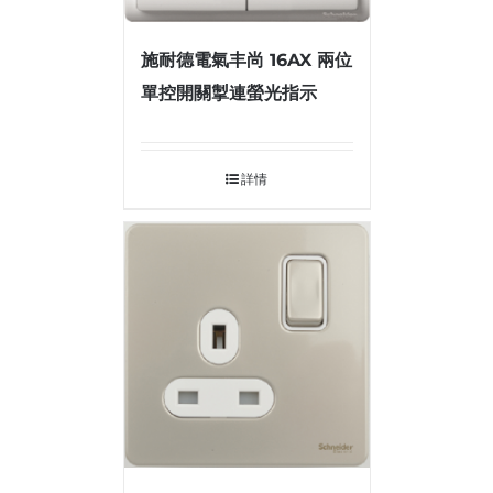
施耐德電氣丰尚 16AX 兩位
單控開關掣連螢光指示
詳情