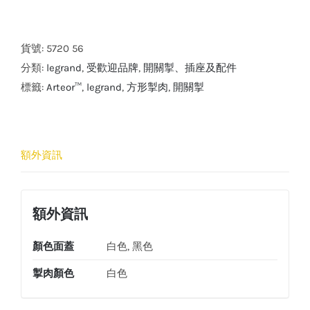
Arteor™
6A
門
貨號:
5720 56
鐘
分類:
legrand
,
受歡迎品牌
,
開關掣、插座及配件
記
標籤:
Arteor™
,
legrand
,
方形掣肉
,
開關掣
號
按
手
額外資訊
(白
色)
數
額外資訊
量
顏色面蓋
白色, 黑色
掣肉顏色
白色