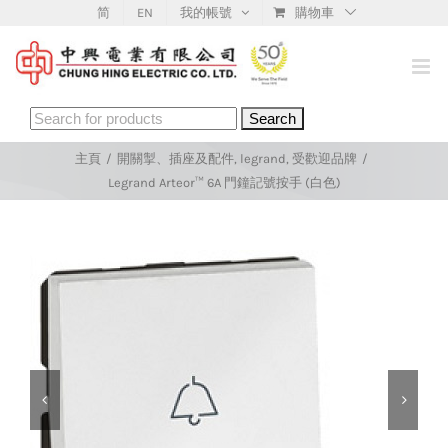
Skip
简
EN
我的帳號
購物車
to
content
Search
for:
主頁
/
開關掣、插座及配件
,
legrand
,
受歡迎品牌
/
Legrand Arteor™ 6A 門鐘記號按手 (白色)

