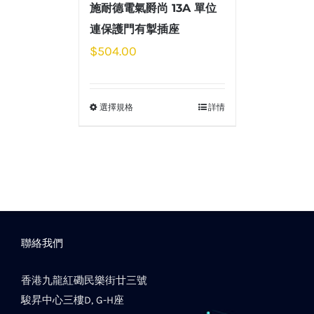
施耐德電氣爵尚 13A 單位
連保護門有掣插座
$
504.00
選擇規格
詳情
聯絡我們
香港九龍紅磡民樂街廿三號
駿昇中心三樓D, G-H座