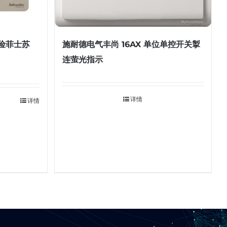
保险菲士苏
施耐德电气丰尚 16AX 单位单控开关掣
连萤光指示
详情
详情