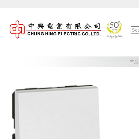
Skip
to
content
Sea
for:
主页