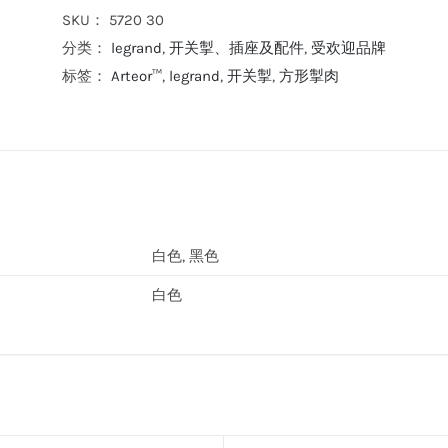
门
SKU：
5720 30
钟
分类：
legrand
,
开关掣、插座及配件
,
受欢迎品牌
按
标签：
Arteor™
,
legrand
,
开关掣
,
方形掣肉
手
(白
色)
数
量
白色, 黑色
白色