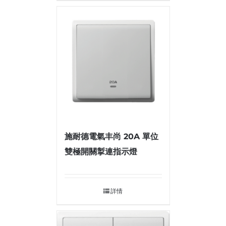
施耐德電氣丰尚 20A 單位
雙極開關掣連指示燈
詳情