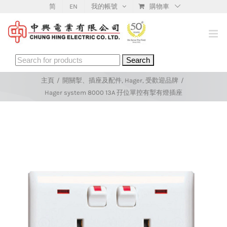
Skip
简
EN
我的帳號
購物車
to
content
Search
for:
主頁
/
開關掣、插座及配件
,
Hager
,
受歡迎品牌
/
Hager system 8000 13A 孖位單控有掣有燈插座