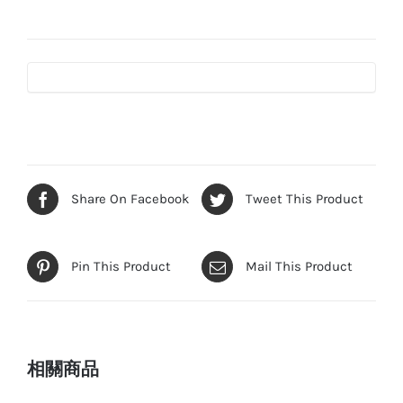
控
有
掣
有
燈
插
座
數
Share On Facebook
Tweet This Product
量
Pin This Product
Mail This Product
相關商品