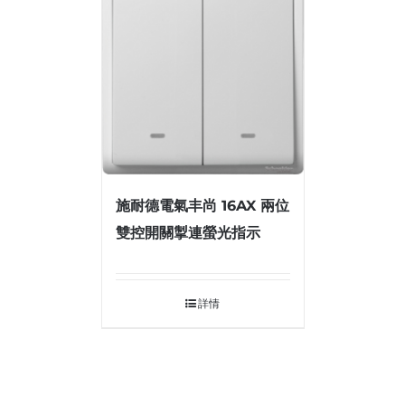
施耐德電氣丰尚 16AX 兩位
雙控開關掣連螢光指示
詳情