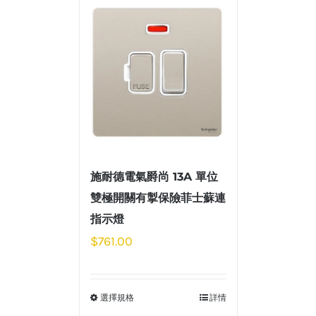
施耐德電氣爵尚 13A 單位
雙極開關有掣保險菲士蘇連
指示燈
$
761.00
選擇規格
詳情