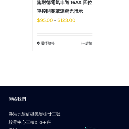
施耐德電氣丰尚 16AX 四位
單控開關掣連螢光指示
$
95.00
$
123.00
–
選擇規格
詳情
聯絡我們
香港九龍紅磡民樂街廿三號
駿昇中心三樓D, G-H座