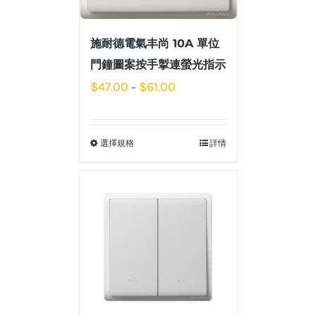
施耐德電氣丰尚 10A 單位
門鐘圖案按手掣連螢光指示
$
47.00
$
61.00
–
選擇規格
詳情