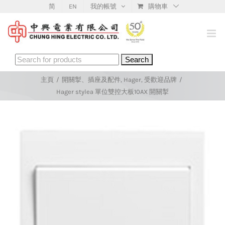
Skip
简
EN
我的帳號
購物車
to
content
Search
for:
主頁
/
開關掣、插座及配件
,
Hager
,
受歡迎品牌
/
Hager stylea 單位雙控大板10AX 開關掣