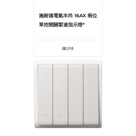
施耐德電氣丰尚 16AX 兩位
單控開關掣連指示燈*
詳情