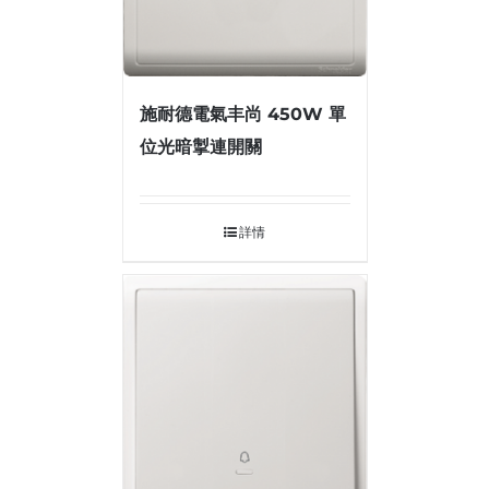
施耐德電氣丰尚 450W 單
位光暗掣連開關
詳情