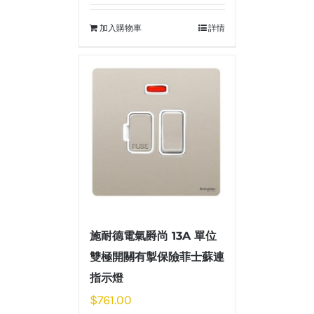
加入購物車
詳情
施耐德電氣爵尚 13A 單位
雙極開關有掣保險菲士蘇連
指示燈
$
761.00