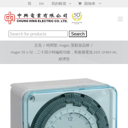
Skip
简
EN
我的帳號
購物車
to
content
Search
for:
主頁
/
時間掣
,
Hager
,
受歡迎品牌
/
Hager 72 x 72，二十四小時編程功能，有後備電池 220 /240V AC,
經濟型