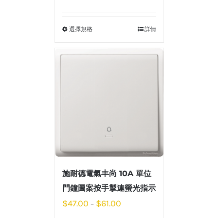
選擇規格
詳情
施耐德電氣丰尚 10A 單位
門鐘圖案按手掣連螢光指示
$
47.00
$
61.00
–