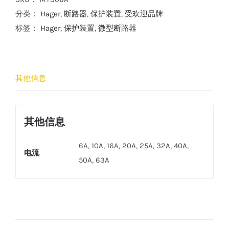
(3P)
分类：
Hager
,
断路器
,
保护装置
,
受欢迎品牌
微
标签：
Hager
,
保护装置
,
微型断路器
型
断
路
其他信息
器
(B
curve)
其他信息
数
量
6A, 10A, 16A, 20A, 25A, 32A, 40A,
电流
50A, 63A