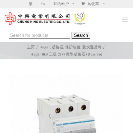
Skip
繁
EN
我的帐户
购物车
to
content
Search
for:
主页
/
Hager
,
断路器
,
保护装置
,
受欢迎品牌
/
Hager 6kA 三极 (3P) 微型断路器 (B curve)