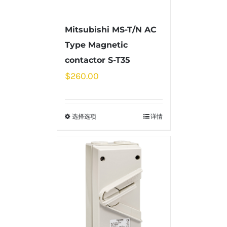
Mitsubishi MS-T/N AC
Type Magnetic
contactor S-T35
$
260.00
选择选项
详情