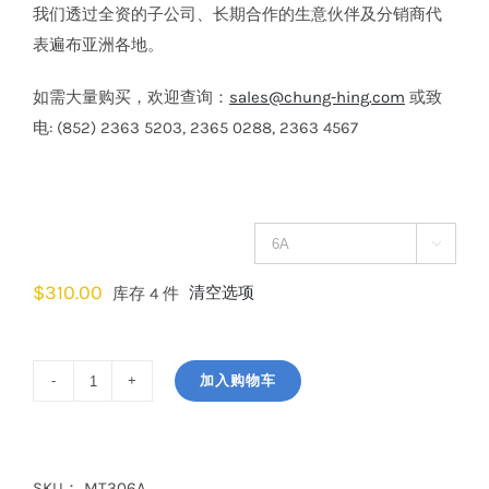
我们透过全资的子公司、长期合作的生意伙伴及分销商代
表遍布亚洲各地。
如需大量购买，欢迎查询：
sales@chung-hing.com
或致
电: (852) 2363 5203, 2365 0288, 2363 4567
电流

$
310.00
清空选项
库存 4 件
加入购物车
Hager
6kA
三
极
SKU：
MT306A