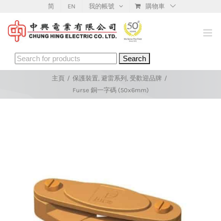
Skip
简
EN
我的帳號
購物車
to
content
Search
for:
主頁
/
保護裝置
,
避雷系列
,
受歡迎品牌
/
Furse 銅一字碼 (50x6mm)