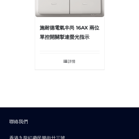
施耐德電氣丰尚 16AX 兩位
單控開關掣連螢光指示
詳情
聯絡我們
香港九龍紅磡民樂街廿三號