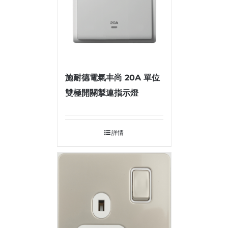
施耐德電氣丰尚 20A 單位
雙極開關掣連指示燈
詳情