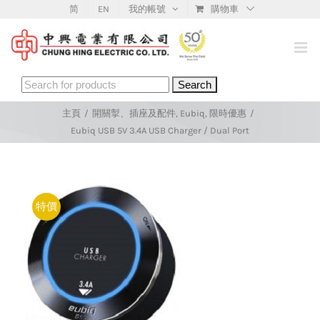
Skip
简
EN
我的帳號
購物車
to
content
Search
for:
主頁
/
開關掣、插座及配件
,
Eubiq
,
限時優惠
/
Eubiq USB 5V 3.4A USB Charger / Dual Port
特價