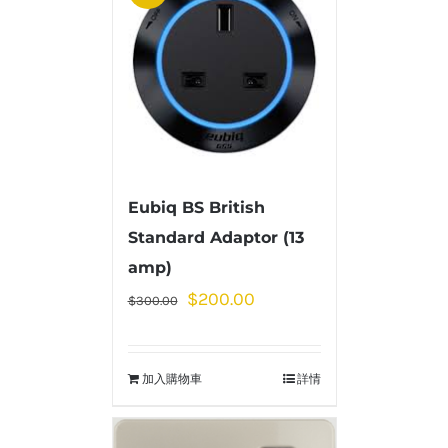
Eubiq BS British
Standard Adaptor (13
amp)
$
200.00
$
300.00
加入購物車
詳情