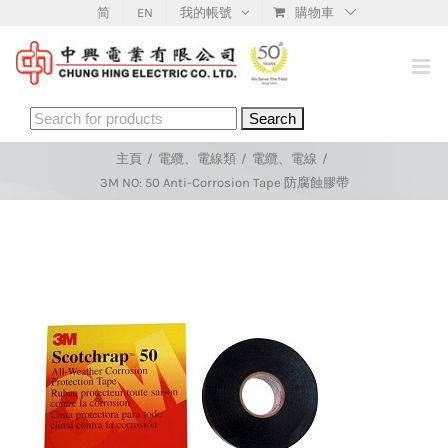
Skip
简
EN
我的帳號
購物車
to
content
Search
for:
主頁
/
電纜、電線類
/
電纜、電線
/
3M NO: 50 Anti-Corrosion Tape 防腐蝕膠帶