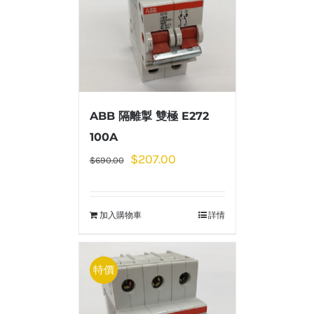
ABB 隔離掣 雙極 E272
100A
$
207.00
$
690.00
加入購物車
詳情
特價