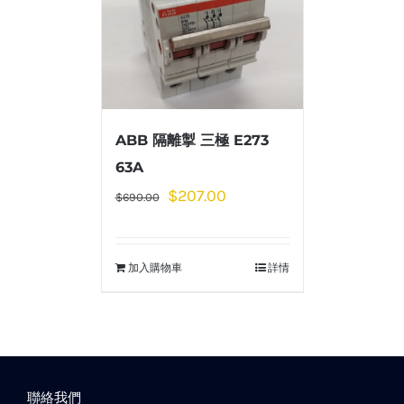
ABB 隔離掣 三極 E273
63A
$
207.00
$
690.00
加入購物車
詳情
聯絡我們