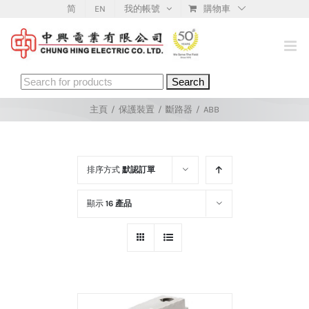
Skip
简
EN
我的帳號
購物車
to
content
Search
for:
主頁
/
保護裝置
/
斷路器
/
ABB
排序方式
默認訂單
顯示
16 產品