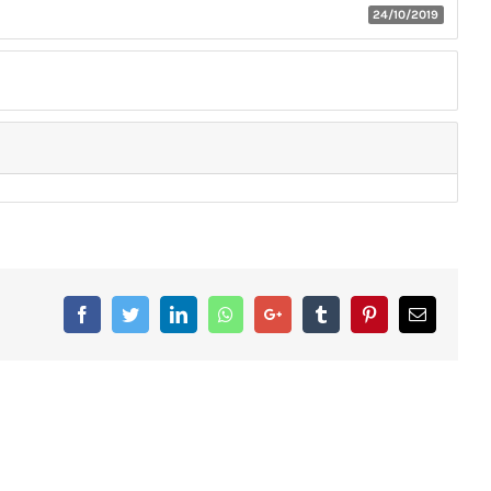
24/10/2019
Facebook
Twitter
LinkedIn
Whatsapp
Google+
Tumblr
Pinterest
Email