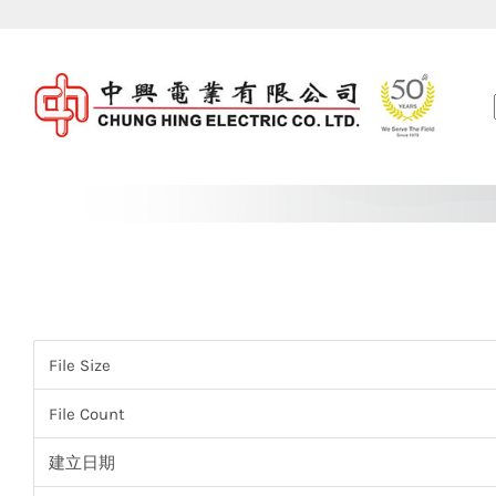
Skip
to
content
File Size
File Count
建立日期