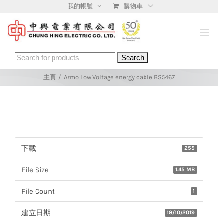
Skip
我的帳號
購物車
to
content
Search
for:
主頁
/
Armo Low Voltage energy cable BS5467
下載
255
File Size
1.45 MB
File Count
1
建立日期
19/10/2019