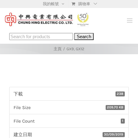
Skip
我的帳號
購物車
to
content
Search
for:
主頁
/
GX9, GX12
下載
238
File Size
209.70 KB
File Count
1
建立日期
30/09/2019