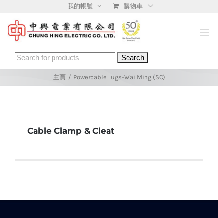
Skip
我的帳號
購物車
to
content
Search
for:
主頁
/
Powercable Lugs-Wai Ming (SC)
Cable Clamp & Cleat