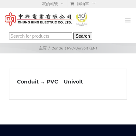
Skip
我的帳號
購物車
to
content
Search
for:
主頁
/
Conduit PVC-Univolt (EN)
Conduit → PVC – Univolt